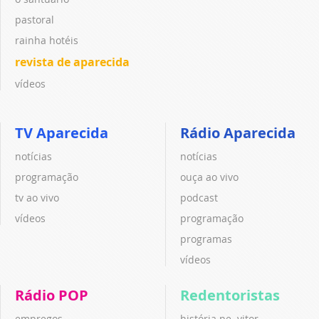
pastoral
rainha hotéis
revista de aparecida
vídeos
TV Aparecida
Rádio Aparecida
notícias
notícias
programação
ouça ao vivo
tv ao vivo
podcast
vídeos
programação
programas
vídeos
Rádio POP
Redentoristas
empregos
história pe. vitor