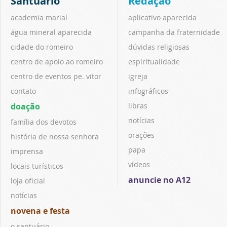
Santuário
Redação
academia marial
aplicativo aparecida
água mineral aparecida
campanha da fraternidade
cidade do romeiro
dúvidas religiosas
centro de apoio ao romeiro
espiritualidade
centro de eventos pe. vitor
igreja
contato
infográficos
doação
libras
notícias
família dos devotos
orações
história de nossa senhora
papa
imprensa
vídeos
locais turísticos
anuncie no A12
loja oficial
notícias
novena e festa
o santuário