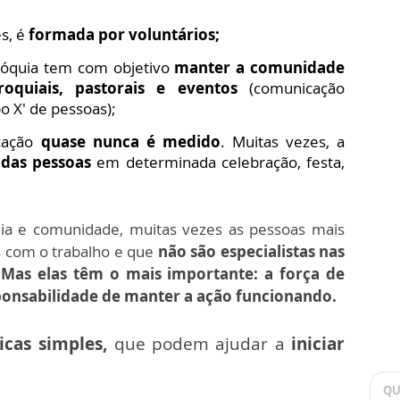
s, é
formada por voluntários;
óquia tem com objetivo
manter a comunidade
oquiais, pastorais e eventos
(comunicação
o X' de pessoas);
cação
quase nunca é medido
. Muitas vezes, a
 das pessoas
em determinada celebração, festa,
ia e comunidade, muitas vezes as pessoas mais
s com o trabalho e que
não são especialistas nas
.
Mas elas têm o mais importante: a força de
sponsabilidade de manter a ação funcionando.
icas simple
s,
que podem ajudar a
iniciar
QU