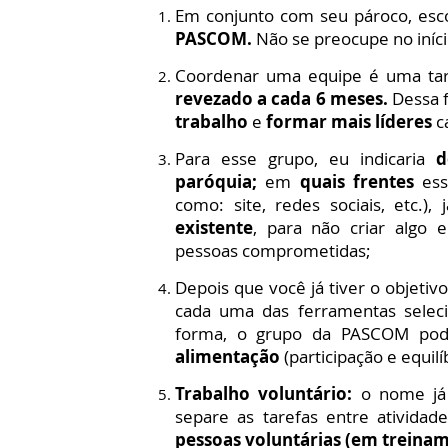
Em conjunto com seu pároco, es
PASCOM.
Não se preocupe no iníc
C
oordenar uma equipe é uma tare
revezado a cada 6 meses.
Dessa 
trabalho
e
formar mais líderes
c
Para esse grupo, eu indicaria
de
paróquia;
em
quais frentes
ess
como: site, redes sociais, etc.),
existente
, para não criar algo 
pessoas comprometidas;
Depois que você já tiver o objetiv
cada uma das ferramentas seleci
forma, o grupo da PASCOM p
alimentação
(participação e equilíb
Trabalho voluntário:
o nome já 
separe as tarefas entre atividad
pessoas voluntárias (em treina