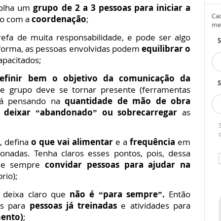
colha um
grupo de 2 a 3 pessoas para iniciar a
Cad
io com a
coordenação
;
me
fa de muita responsabilidade, e pode ser algo
forma, as pessoas envolvidas podem
equilibrar o
apacitados;
finir bem o objetivo da comunicação da
S
e grupo deve se tornar presente (ferramentas
já pensando na
quantidade de mão de obra
e
deixar “abandonado” ou sobrecarregar
as
o, defina
o que vai alimentar
e a
frequência
em
onadas. Tenha claros esses pontos, pois, dessa
ode sempre
convidar pessoas para ajudar na
rio);
deixa claro que
não é “para sempre”.
Então
es para
pessoas já treinadas
e atividades para
mento)
;