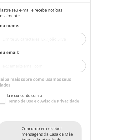
astre seu e-mail e receba notícias
nsalmente
Seu nome:
eu email:
Saiba mais sobre como usamos seus
dados
Li e concordo com o
Termo de Uso
e o
Aviso de Privacidade
Concordo em receber
mensagens da Casa da Mãe
Aparecida, através do