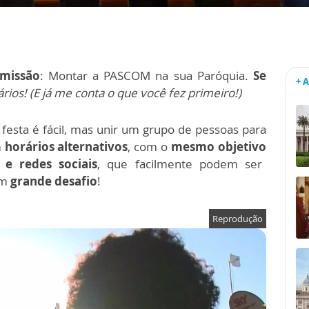
missão
: Montar a PASCOM na sua Paróquia.
Se
+ 
ios! (E já me conta o que você fez primeiro!)
esta é fácil, mas unir um grupo de pessoas para
m
horários alternativos
, com o
mesmo objetivo
s e redes sociais
, que facilmente podem ser
um
grande desafio
!
Reprodução