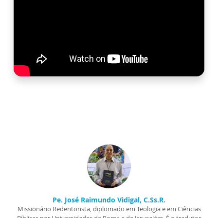
Pe. José Raimundo Vidigal, C.Ss.R.
Missionário Redentorista, diplomado em Teologia e em Ciências