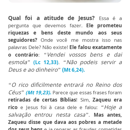
Qual foi a atitude de Jesus?
Essa é a
pergunta que devemos fazer.
Ele prometeu
riquezas e bens deste mundo aos seus
seguidores?
Onde você me mostra isso nas
palavras Dele? Não existe!
Ele falou exatamente
“Vendei vossos bens e dai
o contrário
:
esmola”
“Não podeis servir a
(Lc 12,33)
.
Deus e ao dinheiro”
(
Mt 6,24).
“O rico dificilmente entrará no Reino dos
Céus”
(Mt 19,23)
.
Parece que essas frases foram
retiradas de certas Bíblias
! Sim,
Zaqueu era
“Hoje a
rico
e Jesus foi à casa dele e falou:
salvação entrou nesta casa”
.
Mas
antes,
Zaqueu disse que dava aos pobres a metade
dos seus bens
e ia reparar as fraudes cometidas