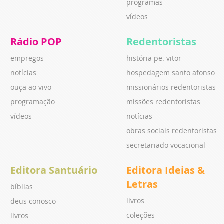
programas
vídeos
Rádio POP
Redentoristas
empregos
história pe. vitor
notícias
hospedagem santo afonso
ouça ao vivo
missionários redentoristas
programação
missões redentoristas
vídeos
notícias
obras sociais redentoristas
secretariado vocacional
Editora Santuário
Editora Ideias &
Letras
bíblias
livros
deus conosco
coleções
livros