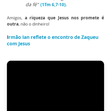
da fé”
(1Tm 6,7-10).
Amigos,
a riqueza que Jesus nos promete é
outra
, não o dinheiro!
I
rmão Ian reflete o encontro de Zaqueu
com Jesus