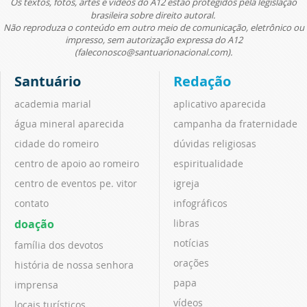
Os textos, fotos, artes e vídeos do A12 estão protegidos pela legislação
brasileira sobre direito autoral.
Não reproduza o conteúdo em outro meio de comunicação, eletrônico ou
impresso, sem autorização expressa do A12
(faleconosco@santuarionacional.com).
Santuário
Redação
academia marial
aplicativo aparecida
água mineral aparecida
campanha da fraternidade
cidade do romeiro
dúvidas religiosas
centro de apoio ao romeiro
espiritualidade
centro de eventos pe. vitor
igreja
contato
infográficos
doação
libras
notícias
família dos devotos
orações
história de nossa senhora
papa
imprensa
vídeos
locais turísticos