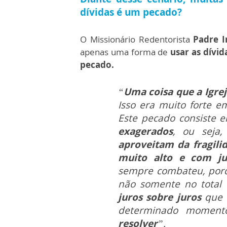
dívidas é um pecado?
O Missionário Redentorista
Padre I
apenas uma forma de
usar as dívid
pecado.
“
Uma coisa que a Igre
Isso era muito forte 
Este pecado consiste
exagerados
,
ou seja
aproveitam da fragili
muito alto e com jur
sempre combateu, porq
não somente no total
juros sobre juros
que 
determinado momen
resolver
”.