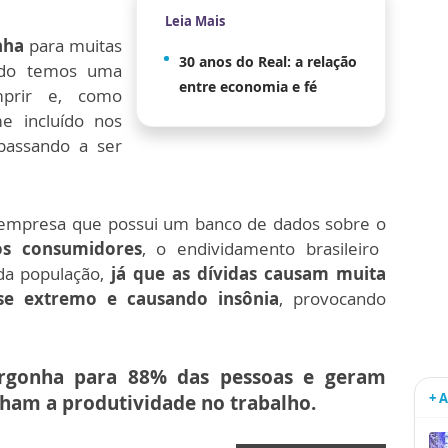
Leia Mais
nha
para muitas
30 anos do Real: a relação
ndo temos uma
entre economia e fé
mprir e, como
e incluído nos
 passando a ser
 empresa que possui um banco de dados sobre o
os consumidores
, o endividamento brasileiro
da população,
já que as dívidas causam muita
se extremo e causando insônia
, provocando
ergonha para 88% das pessoas e geram
+ 
lham a produtividade no trabalho.