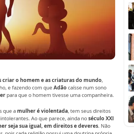
 criar o homem e as criaturas do mundo
,
ho, e fazendo com que
Adão
caísse num sono
her
para que o homem tivesse uma companheira.
s que a
mulher é violentada
, tem seus direitos
intolerantes. Ao que parece, ainda no
século XXI
 seja sua igual, em direitos e deveres
. Não
s, pois cada religião possui uma doutrina própria,