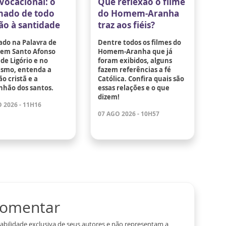
Vocacional: o
Que reflexão o filme
ado de todo
do Homem-Aranha
tão à santidade
traz aos fiéis?
ado na Palavra de
Dentre todos os filmes do
 em Santo Afonso
Homem-Aranha que já
de Ligório e no
foram exibidos, alguns
ismo, entenda a
fazem referências a fé
o cristã e a
Católica. Confira quais são
hão dos santos.
essas relações e o que
dizem!
 2026 - 11H16
07 AGO 2026 - 10H57
 comentar
abilidade exclusiva de seus autores e não representam a