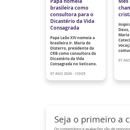
Papa nomeia
Mês 
brasileira como
cham
consultora para o
cris
Dicastério da Vida
Inspir
Consagrada
Deus,
Maria 
Papa Leão XIV nomeia a
Catec
brasileira Ir. Maria do
vocaçã
Disterro, presidente da
comun
CRB como consultora do
Dicastério da Vida
07 AGO
Consagrada no Vaticano.
07 AGO 2026 - 12H25
Seja o primeiro a
Os comentários e avaliações são de respons