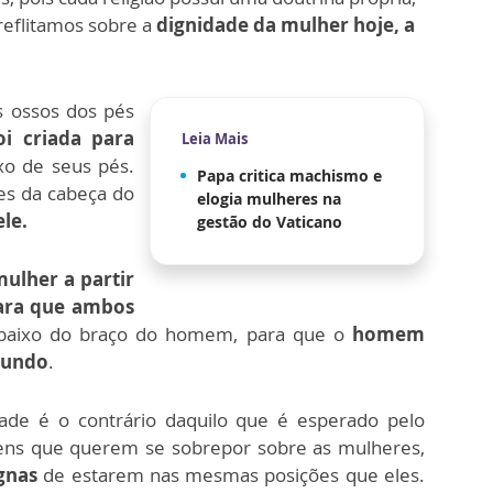
 reflitamos sobre a
dignidade da mulher hoje, a
s ossos dos pés
i criada para
Leia Mais
ixo de seus pés.
Papa critica machismo e
es da cabeça do
elogia mulheres na
ele.
gestão do Vaticano
ulher a partir
para que ambos
ebaixo do braço do homem, para que o
homem
mundo
.
de é o contrário daquilo que é esperado pelo
ns que querem se sobrepor sobre as mulheres,
gnas
de estarem nas mesmas posições que eles.