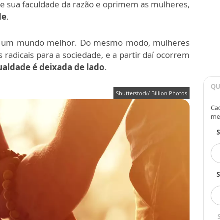
de sua faculdade da razão e oprimem as mulheres,
de
.
os um mundo melhor. Do mesmo modo, mulheres
radicais para a sociedade, e a partir daí ocorrem
gualdade é deixada de lado
.
QU
Shutterstock/ Billion Photos
Cad
me
S