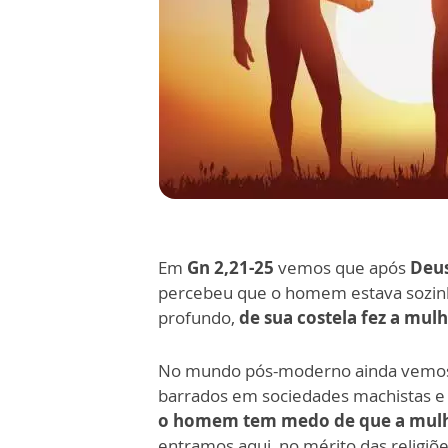
Em
Gn 2,21-25
vemos que após
Deus
percebeu que o homem estava sozin
profundo,
de sua
costela fez a mul
No mundo pós-moderno ainda vemo
barrados em sociedades machistas e 
o homem tem medo de que a mulher
entramos aqui, no mérito das religiõe