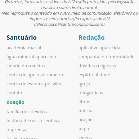
Os textos, fotos, artes e vídeos do A12 estão protegidos pela legislação
brasileira sobre direito autoral.
Não reproduza o conteúdo em outro meio de comunicação, eletrônico ou
impresso, sem autorização expressa do A12
(faleconosco@santuarionacional.com).
Santuário
Redação
academia marial
aplicativo aparecida
água mineral aparecida
campanha da fraternidade
cidade do romeiro
dúvidas religiosas
centro de apoio ao romeiro
espiritualidade
centro de eventos pe. vitor
igreja
contato
infográficos
doação
libras
notícias
família dos devotos
orações
história de nossa senhora
papa
imprensa
vídeos
locais turísticos