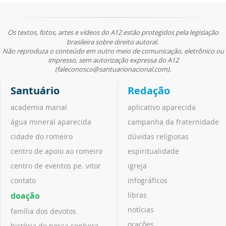
Os textos, fotos, artes e vídeos do A12 estão protegidos pela legislação
brasileira sobre direito autoral.
Não reproduza o conteúdo em outro meio de comunicação, eletrônico ou
impresso, sem autorização expressa do A12
(faleconosco@santuarionacional.com).
Santuário
Redação
academia marial
aplicativo aparecida
água mineral aparecida
campanha da fraternidade
cidade do romeiro
dúvidas religiosas
centro de apoio ao romeiro
espiritualidade
centro de eventos pe. vitor
igreja
contato
infográficos
doação
libras
notícias
família dos devotos
orações
história de nossa senhora