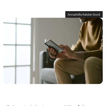
AnnaStills/Adobe Stock