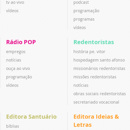
tv ao vivo
podcast
vídeos
programação
programas
vídeos
Rádio POP
Redentoristas
empregos
história pe. vitor
notícias
hospedagem santo afonso
ouça ao vivo
missionários redentoristas
programação
missões redentoristas
vídeos
notícias
obras sociais redentoristas
secretariado vocacional
Editora Santuário
Editora Ideias &
Letras
bíblias