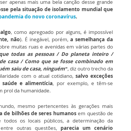
a ser apenas mais uma bela canção desse grande
osse pela situação de isolamento mundial que
pandemia do novo coronavírus
.
algo
, como apregoado por alguns, é impossível
nte, não
). É inegável, porém,
a semelhança da
bre muitas ruas e avenidas em várias partes do
ue todas as pessoas / Do planeta inteiro /
 de casa / Como que se fosse combinado em
guém saiu de casa, ninguém”
, diz outro trecho da
ilaridade com o atual cotidiano,
salvo exceções
saúde e alimentícia
, por exemplo, e têm-se
 prol da humanidade.
mundo, mesmo pertencentes às gerações mais
a de bilhões de seres humanos
em questão de
todos os locais públicos, a determinação da
 entre outras questões,
parecia um cenário