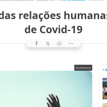
das relações human
de Covid-19
Shutterstock
+ 