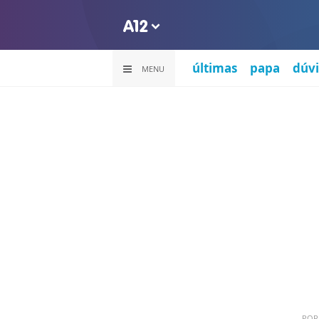
últimas
papa
dúvi
MENU
PO