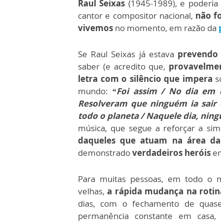
Raul Seixas
(1945-1989), e poderi
cantor e compositor nacional,
não f
vivemos
no momento, em razão da
Se Raul Seixas já estava
prevendo 
saber (e acredito que,
provavelme
letra com o silêncio que impera
so
mundo:
“Foi assim / No dia em q
Resolveram que ninguém ia sair
todo o planeta / Naquele dia, nin
música, que segue a reforçar a sim
daqueles que atuam na área da 
demonstrado
verdadeiros heróis
em
Para muitas pessoas, em todo o 
velhas,
a rápida mudança na rotin
dias, com o fechamento de quase 
permanência constante em casa,