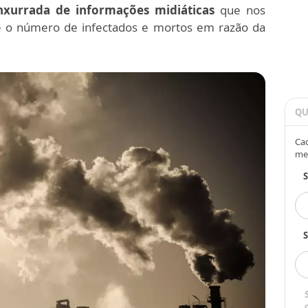
nxurrada de informações midiáticas
que nos
e o número de infectados e mortos em razão da
.
QU
Cad
me
S