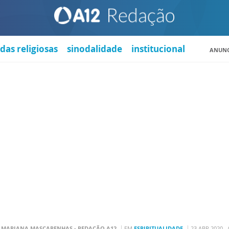
das religiosas
sinodalidade
institucional
ANUNC
R
MARIANA MASCARENHAS - REDAÇÃO A12
EM
ESPIRITUALIDADE
23 ABR 2020 -