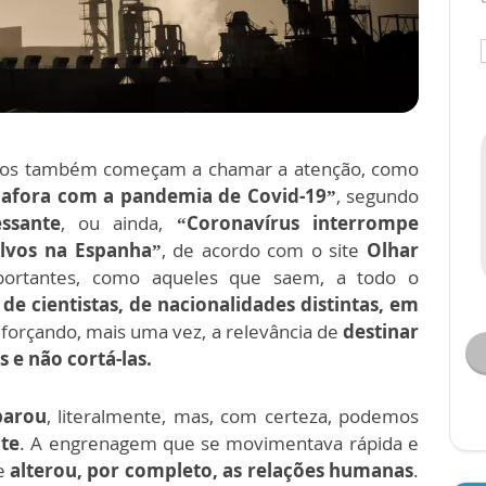
iários também começam a chamar a atenção, como
 afora com a pandemia de Covid-19”
, segundo
essante
, ou ainda,
“Coronavírus interrompe
alvos na Espanha”
, de acordo com o site
Olhar
portantes, como aqueles que saem, a todo o
e cientistas, de nacionalidades distintas, em
forçando, mais uma vez, a relevância de
destinar
s e não cortá-las.
parou
, literalmente, mas, com certeza, podemos
te
. A engrenagem que se movimentava rápida e
 e
alterou, por completo, as relações humanas
.