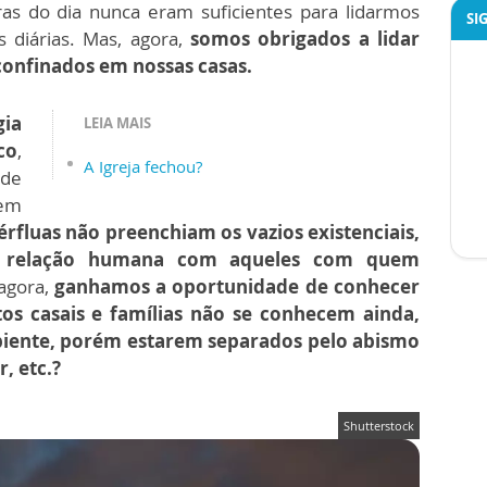
as do dia nunca eram suficientes para lidarmos
SI
 diárias. Mas, agora,
somos obrigados a lidar
confinados em nossas casas.
gia
LEIA MAIS
co
,
A Igreja fechou?
 de
 em
rfluas não preenchiam os vazios existenciais,
a relação humana com aqueles com quem
agora,
ganhamos a oportunidade de conhecer
os casais e famílias não se conhecem ainda,
iente, porém estarem separados pelo abismo
, etc.?
Shutterstock