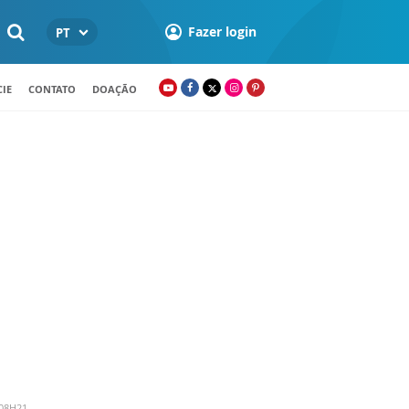
Fazer login
PT
IE
CONTATO
DOAÇÃO
 08H21