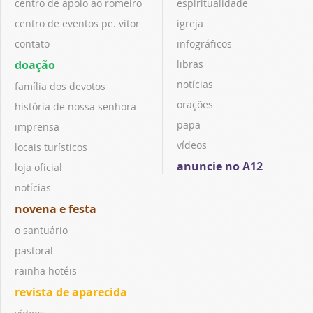
centro de apoio ao romeiro
espiritualidade
centro de eventos pe. vitor
igreja
contato
infográficos
doação
libras
notícias
família dos devotos
orações
história de nossa senhora
papa
imprensa
vídeos
locais turísticos
anuncie no A12
loja oficial
notícias
novena e festa
o santuário
pastoral
rainha hotéis
revista de aparecida