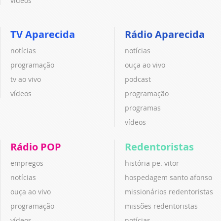
vídeos
TV Aparecida
Rádio Aparecida
notícias
notícias
programação
ouça ao vivo
tv ao vivo
podcast
vídeos
programação
programas
vídeos
Rádio POP
Redentoristas
empregos
história pe. vitor
notícias
hospedagem santo afonso
ouça ao vivo
missionários redentoristas
programação
missões redentoristas
vídeos
notícias