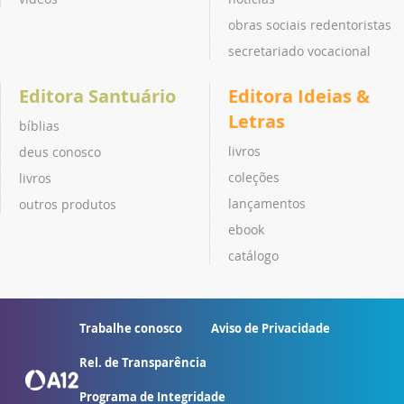
obras sociais redentoristas
secretariado vocacional
Editora Santuário
Editora Ideias &
Letras
bíblias
livros
deus conosco
coleções
livros
lançamentos
outros produtos
ebook
catálogo
Trabalhe conosco
Aviso de Privacidade
Rel. de Transparência
Programa de Integridade