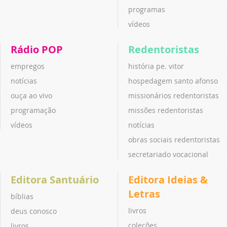
programas
vídeos
Rádio POP
Redentoristas
empregos
história pe. vitor
notícias
hospedagem santo afonso
ouça ao vivo
missionários redentoristas
programação
missões redentoristas
vídeos
notícias
obras sociais redentoristas
secretariado vocacional
Editora Santuário
Editora Ideias &
Letras
bíblias
livros
deus conosco
coleções
livros