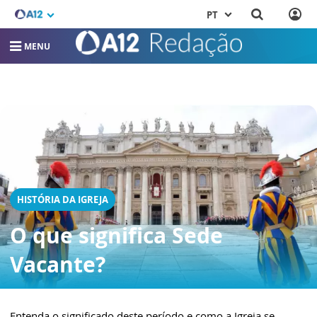
PT
MENU
HISTÓRIA DA IGREJA
O que significa Sede
Vacante?
Entenda o significado deste período e como a Igreja se