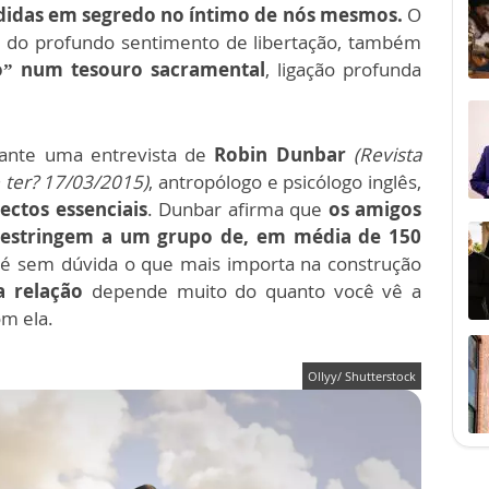
ndidas em segredo no íntimo de nós mesmos.
O
m do profundo sentimento de libertação, também
o” num tesouro sacramental
, ligação profunda
ssante uma entrevista de
Robin Dunbar
(Revista
 ter? 17/03/2015)
, antropólogo e psicólogo inglês,
ectos essenciais
. Dunbar afirma que
os amigos
 restringem a um grupo de, em média de 150
é sem dúvida o que mais importa na construção
a relação
depende muito do quanto você vê a
m ela.
Ollyy/ Shutterstock