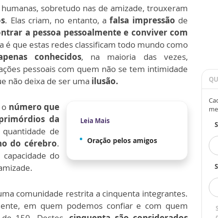
ões humanas, sobretudo nas de amizade, trouxeram
os
. Elas criam, no entanto, a
falsa impressão
de
ntrar a pessoa pessoalmente e conviver com
 é que estas redes classificam todo mundo como
apenas conhecidos
, na maioria das vezes,
mações pessoais com quem não se tem intimidade
QU
que não deixa de ser uma
ilusão.
Cad
é o
número que
me
rimórdios da
Leia Mais
a quantidade de
Oração pelos amigos
o do cérebro
.
 capacidade do
 amizade.
S
a comunidade restrita a cinquenta integrantes.
mente, em quem podemos confiar e com quem
 de 150. Destes,
cinquenta são considerados