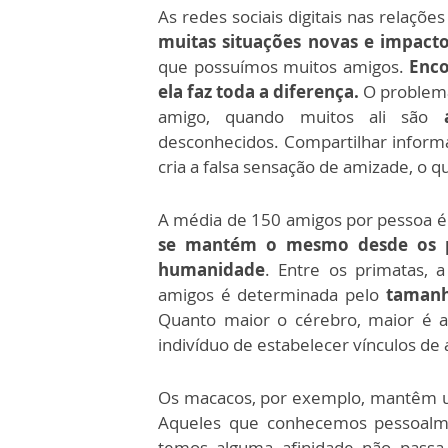
As redes sociais digitais nas relaç
muitas situações novas e impact
que possuímos muitos amigos.
Enco
ela faz toda a diferença.
O problema
amigo, quando muitos ali são
desconhecidos. Compartilhar infor
cria a falsa sensação de amizade, o 
A média de 150 amigos por pessoa 
se mantém o mesmo desde os p
humanidade
. Entre os primatas, 
amigos é determinada pelo
tamanh
Quanto maior o cérebro, maior é a
indivíduo de estabelecer vínculos de
Os macacos, por exemplo, mantêm um
Aqueles que conhecemos pessoal
temos alguma afinidade não passa