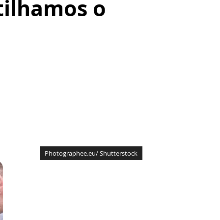
tilhamos o
Photographee.eu/ Shutterstock