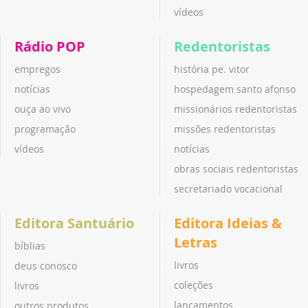
vídeos
Rádio POP
Redentoristas
empregos
história pe. vitor
notícias
hospedagem santo afonso
ouça ao vivo
missionários redentoristas
programação
missões redentoristas
vídeos
notícias
obras sociais redentoristas
secretariado vocacional
Editora Santuário
Editora Ideias &
Letras
bíblias
livros
deus conosco
coleções
livros
lançamentos
outros produtos