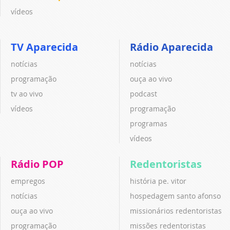
vídeos
TV Aparecida
Rádio Aparecida
notícias
notícias
programação
ouça ao vivo
tv ao vivo
podcast
vídeos
programação
programas
vídeos
Rádio POP
Redentoristas
empregos
história pe. vitor
notícias
hospedagem santo afonso
ouça ao vivo
missionários redentoristas
programação
missões redentoristas