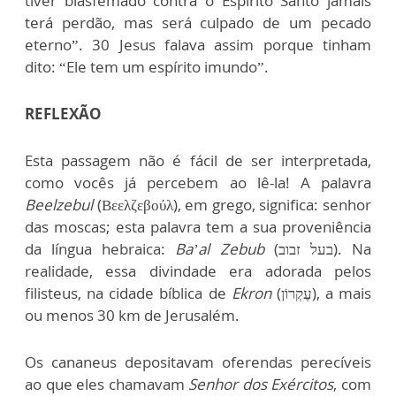
tiver blasfemado contra o Espírito Santo jamais
terá perdão, mas será culpado de um pecado
eterno”. 30 Jesus falava assim porque tinham
dito: “Ele tem um espírito imundo”.
REFLEXÃO
Esta passagem não é fácil de ser interpretada,
como vocês já percebem ao lê-la! A palavra
Beelzebul
(Βεελζεβούλ), em grego, significa: senhor
das moscas; esta palavra tem a sua proveniência
da língua hebraica:
Ba’al Zebub
(בעל זבוב). Na
realidade, essa divindade era adorada pelos
filisteus, na cidade bíblica de
Ekron
(עֶקְרוֹן), a mais
ou menos 30 km de Jerusalém.
Os cananeus depositavam oferendas perecíveis
ao que eles chamavam
Senhor dos Exércitos
, com