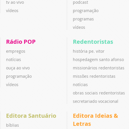
tv ao vivo
podcast
vídeos
programação
programas
vídeos
Rádio POP
Redentoristas
empregos
história pe. vitor
notícias
hospedagem santo afonso
ouça ao vivo
missionários redentoristas
programação
missões redentoristas
vídeos
notícias
obras sociais redentoristas
secretariado vocacional
Editora Santuário
Editora Ideias &
Letras
bíblias