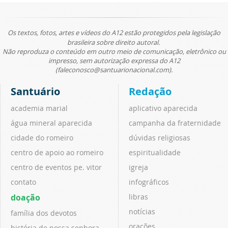
Os textos, fotos, artes e vídeos do A12 estão protegidos pela legislação
brasileira sobre direito autoral.
Não reproduza o conteúdo em outro meio de comunicação, eletrônico ou
impresso, sem autorização expressa do A12
(faleconosco@santuarionacional.com).
Santuário
Redação
academia marial
aplicativo aparecida
água mineral aparecida
campanha da fraternidade
cidade do romeiro
dúvidas religiosas
centro de apoio ao romeiro
espiritualidade
centro de eventos pe. vitor
igreja
contato
infográficos
doação
libras
notícias
família dos devotos
orações
história de nossa senhora