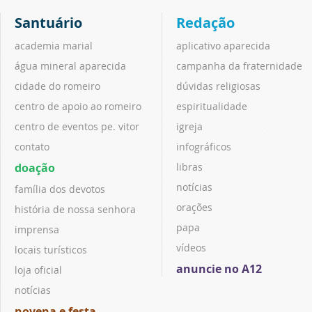
Santuário
Redação
academia marial
aplicativo aparecida
água mineral aparecida
campanha da fraternidade
cidade do romeiro
dúvidas religiosas
centro de apoio ao romeiro
espiritualidade
centro de eventos pe. vitor
igreja
contato
infográficos
doação
libras
notícias
família dos devotos
orações
história de nossa senhora
papa
imprensa
vídeos
locais turísticos
anuncie no A12
loja oficial
notícias
novena e festa