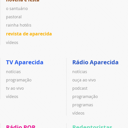
o santuário
pastoral
rainha hotéis
revista de aparecida
vídeos
TV Aparecida
Rádio Aparecida
notícias
notícias
programação
ouça ao vivo
tv ao vivo
podcast
vídeos
programação
programas
vídeos
Rádio POP
Redentoristas