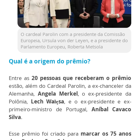
O cardeal Parolin com a presidente da Comissão
Europeia, Ursula von der Leyen, e a presidente do
Parlamento Europeu, Roberta Metsola
Qual é a origem do prêmio?
Entre as
20 pessoas que receberam o prêmio
estão, além do Cardeal Parolin, a ex-chanceler da
Alemanha,
Angela Merkel
, o ex-presidente da
Polônia,
Lech Wałęsa
, e o ex-presidente e ex-
primeiro-ministro
de Portugal,
Aníbal Cavaco
Silva
.
Esse prêmio foi criado para
marcar os 75 anos