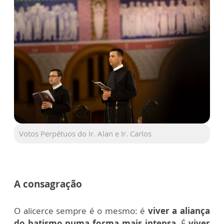
Votos Perpétuos do Ir. Alan e Ir. Carlos
A consagração
O alicerce sempre é o mesmo: é
viver a aliança
do batismo numa forma mais intensa.
É
viver