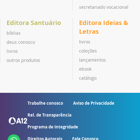
secretariado vocacional
Editora Santuário
Editora Ideias &
Letras
bíblias
livros
deus conosco
coleções
livros
lançamentos
outros produtos
ebook
catálogo
Trabalhe conosco
Aviso de Privacidade
Rel. de Transparência
Programa de Integridade
Direitos Autorais
Fale Conosco