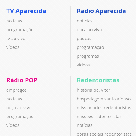
TV Aparecida
Rádio Aparecida
notícias
notícias
programação
ouça ao vivo
tv ao vivo
podcast
vídeos
programação
programas
vídeos
Rádio POP
Redentoristas
empregos
história pe. vitor
notícias
hospedagem santo afonso
ouça ao vivo
missionários redentoristas
programação
missões redentoristas
vídeos
notícias
obras sociais redentoristas