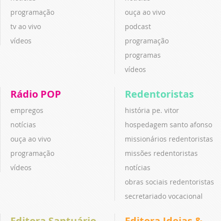
programação
ouça ao vivo
tv ao vivo
podcast
vídeos
programação
programas
vídeos
Rádio POP
Redentoristas
empregos
história pe. vitor
notícias
hospedagem santo afonso
ouça ao vivo
missionários redentoristas
programação
missões redentoristas
vídeos
notícias
obras sociais redentoristas
secretariado vocacional
Editora Santuário
Editora Ideias &