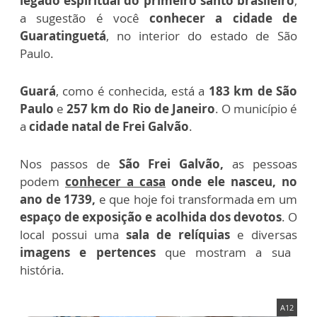
legado espiritual do primeiro santo brasileiro
,
a sugestão é você
conhecer a cidade de
Guaratinguetá
, no interior do estado de São
Paulo.
Guará
, como é conhecida, está a
183 km de São
Paulo
e
257 km do Rio de Janeiro
. O município é
a
cidade natal de Frei Galvão
.
Nos passos de
São Frei Galvão,
as pessoas
podem
conhecer a casa
onde ele nasceu, no
ano de 1739,
e que hoje foi transformada em um
espaço de exposição e acolhida dos devotos
. O
local possui uma
sala de relíquias
e diversas
imagens e pertences
que mostram a sua
história.
A12