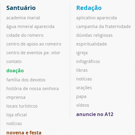
Santuário
Redação
academia marial
aplicativo aparecida
água mineral aparecida
campanha da fraternidade
cidade do romeiro
dúvidas religiosas
centro de apoio ao romeiro
espiritualidade
centro de eventos pe. vitor
igreja
contato
infográficos
doação
libras
notícias
família dos devotos
orações
história de nossa senhora
papa
imprensa
vídeos
locais turísticos
anuncie no A12
loja oficial
notícias
novena e festa