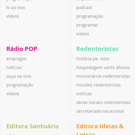
tv ao vivo
podcast
vídeos
programação
programas
vídeos
Rádio POP
Redentoristas
empregos
história pe. vitor
notícias
hospedagem santo afonso
ouça ao vivo
missionários redentoristas
programação
missões redentoristas
vídeos
notícias
obras sociais redentoristas
secretariado vocacional
Editora Santuário
Editora Ideias &
Letras