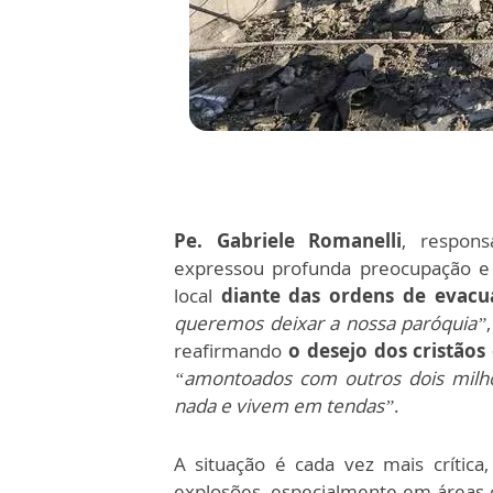
Pe. Gabriele Romanelli
, respons
expressou profunda preocupação e
local
diante das ordens de evacua
queremos deixar a nossa paróquia”
reafirmando
o desejo dos cristão
“amontoados com outros dois milhõ
nada e vivem em tendas”
.
A situação é cada vez mais crític
explosões, especialmente em áreas o