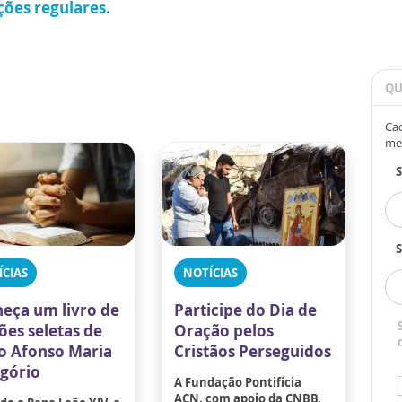
ções regulares.
QU
Cad
me
S
ÍCIAS
NOTÍCIAS
eça um livro de
Participe do Dia de
ões seletas de
Oração pelos
o Afonso Maria
Cristãos Perseguidos
igório
A Fundação Pontifícia
ACN, com apoio da CNBB,