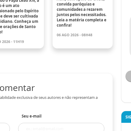
o o Papa Leão XIV, a
convida paróquias e
o é um ato
comunidades a rezarem
ionado pelo Espírito
juntos pelos necessitados.
e deve ser cultivada
Leia a matéria completa e
tidiano. Conheça um
confira!
de orações de Santo
o!
06 AGO 2026 - 08H48
 2026 - 11H19
 comentar
abilidade exclusiva de seus autores e não representam a
Seu e-mail
SI