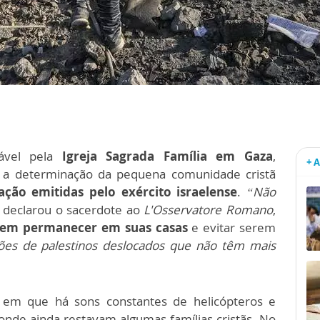
ável pela
Igreja Sagrada Família em Gaza
,
+ 
 a determinação da
pequena comunidade cristã
ção emitidas pelo exército israelense
.
“Não
, declarou o sacerdote ao
L'Osservatore Romano
,
s em permanecer em suas casas
e evitar serem
es de palestinos deslocados que não têm mais
a, em que há sons constantes de helicópteros e
nde ainda restavam algumas famílias cristãs. No