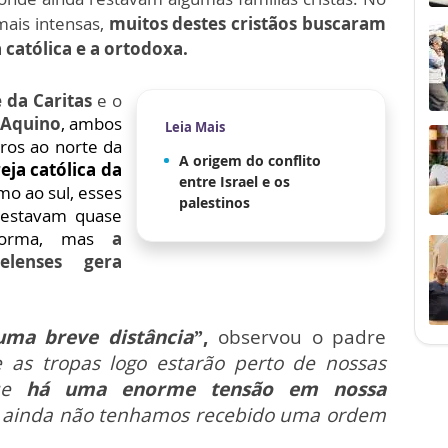
mais intensas,
muitos destes cristãos buscaram
 católica e a ortodoxa.
e da Caritas
e o
 Aquino
, ambos
Leia Mais
tros ao norte da
A origem do conflito
reja católica da
entre Israel e os
o ao sul, esses
palestinos
 estavam quase
eforma, mas
a
elenses gera
uma breve distância”
,
observou o padre
as tropas logo estarão perto de nossas
que
há uma enorme tensão em nossa
ainda não tenhamos recebido uma ordem