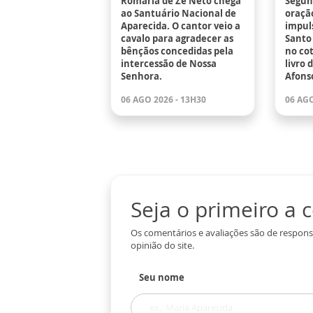
Romaria de Zé Neto chega
Segund
ao Santuário Nacional de
oraçã
Aparecida. O cantor veio a
impuls
cavalo para agradecer as
Santo 
bênçãos concedidas pela
no co
intercessão de Nossa
livro 
Senhora.
Afons
06 AGO 2026 - 13H30
06 AGO
Seja o primeiro a
Os comentários e avaliações são de respons
opinião do site.
Seu nome