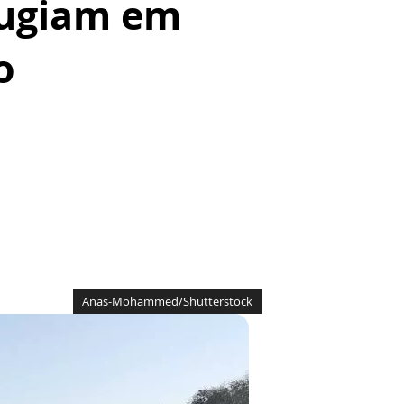
fugiam em
o
Anas-Mohammed/Shutterstock