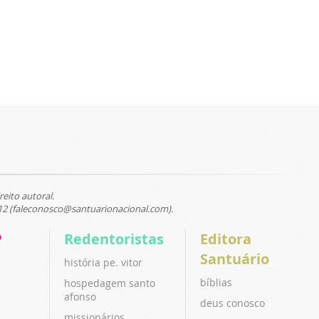
reito autoral.
12 (faleconosco@santuarionacional.com).
P
Redentoristas
Editora
Santuário
história pe. vitor
bíblias
hospedagem santo
afonso
deus conosco
missionários