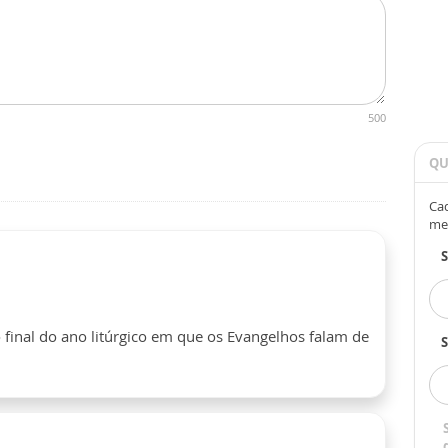
500
QU
Cad
me
 final do ano litúrgico em que os Evangelhos falam de
S