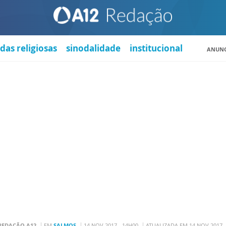
das religiosas
sinodalidade
institucional
ANUNC
REDAÇÃO A12
EM
SALMOS
14 NOV 2017 - 14H00
ATUALIZADA EM 14 NOV 2017 -