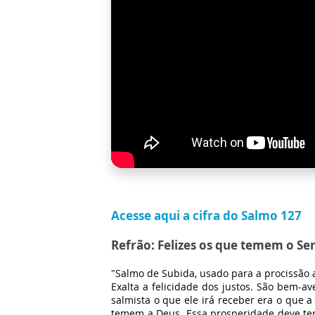
Acesse aqui a cifra do Salmo 127
Refrão: Felizes os que temem o Se
"Salmo de Subida, usado para a procissão 
Exalta a felicidade dos justos. São bem-a
salmista o que ele irá receber era o que 
temem a Deus. Essa prosperidade deve ter