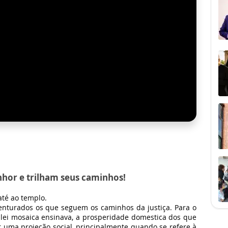
nhor e trilham seus caminhos!
até ao templo.
venturados os que seguem os caminhos da justiça. Para o
a lei mosaica ensinava, a prosperidade domestica dos que
 uma projeção social, principalmente quando se refere à