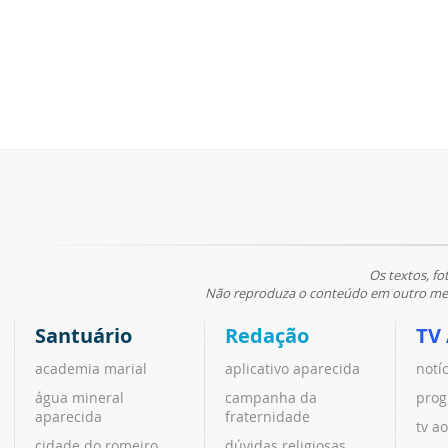
Os textos, fo
Não reproduza o conteúdo em outro meio
Santuário
Redação
TV
academia marial
aplicativo aparecida
notí
água mineral
campanha da
prog
aparecida
fraternidade
tv ao
cidade do romeiro
dúvidas religiosas