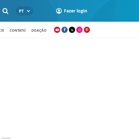
Fazer login
PT
IE
CONTATO
DOAÇÃO
 15H06