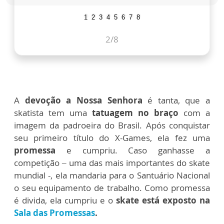
1
2
3
4
5
6
7
8
2
/8
A
devoção a Nossa Senhora
é tanta, que a
skatista tem uma
tatuagem no braço
com a
imagem da padroeira do Brasil. Após conquistar
seu primeiro título do X-Games, ela fez uma
promessa
e cumpriu. Caso ganhasse a
competição – uma das mais importantes do skate
mundial -, ela mandaria para o Santuário Nacional
o seu equipamento de trabalho. Como promessa
é divida, ela cumpriu e o
skate está exposto na
Sala das Promessas
.