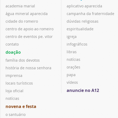
academia marial
aplicativo aparecida
água mineral aparecida
campanha da fraternidade
cidade do romeiro
dúvidas religiosas
centro de apoio ao romeiro
espiritualidade
centro de eventos pe. vitor
igreja
contato
infográficos
doação
libras
notícias
família dos devotos
orações
história de nossa senhora
papa
imprensa
vídeos
locais turísticos
anuncie no A12
loja oficial
notícias
novena e festa
o santuário