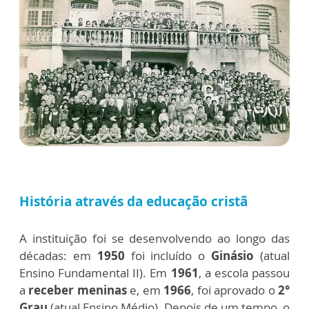
História através da educação cristã
A instituição foi se desenvolvendo ao longo das
décadas: em
1950
foi incluído o
Ginásio
(atual
Ensino Fundamental II). Em
1961
, a escola passou
a
receber meninas
e, em
1966
, foi aprovado o
2°
Grau
(atual Ensino Médio). Depois de um tempo, o