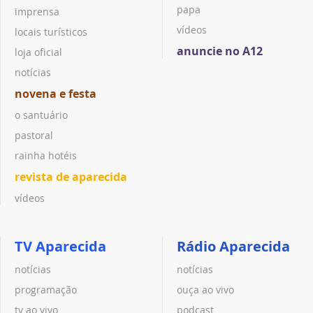
papa
imprensa
vídeos
locais turísticos
anuncie no A12
loja oficial
notícias
novena e festa
o santuário
pastoral
rainha hotéis
revista de aparecida
vídeos
TV Aparecida
Rádio Aparecida
notícias
notícias
programação
ouça ao vivo
tv ao vivo
podcast