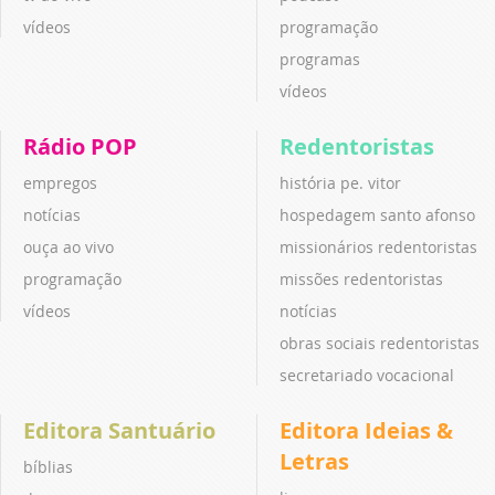
vídeos
programação
programas
vídeos
Rádio POP
Redentoristas
empregos
história pe. vitor
notícias
hospedagem santo afonso
ouça ao vivo
missionários redentoristas
programação
missões redentoristas
vídeos
notícias
obras sociais redentoristas
secretariado vocacional
Editora Santuário
Editora Ideias &
Letras
bíblias