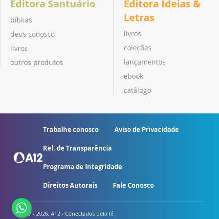
Editora Santuário
Editora Ideias &
Letras
bíblias
livros
deus conosco
coleções
livros
lançamentos
outros produtos
ebook
catálogo
Trabalhe conosco
Aviso de Privacidade
Rel. de Transparência
Programa de Integridade
Direitos Autorais
Fale Conosco
© 2007 - 2026. A12 - Conectados pela fé.