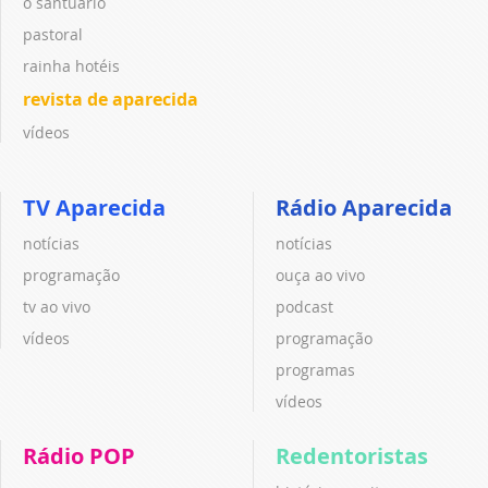
o santuário
pastoral
rainha hotéis
revista de aparecida
vídeos
TV Aparecida
Rádio Aparecida
notícias
notícias
programação
ouça ao vivo
tv ao vivo
podcast
vídeos
programação
programas
vídeos
Rádio POP
Redentoristas