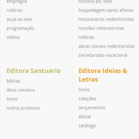
empregos
história pe. vitor
notícias
hospedagem santo afonso
ouça ao vivo
missionários redentoristas
programação
missões redentoristas
vídeos
notícias
obras sociais redentoristas
secretariado vocacional
Editora Santuário
Editora Ideias &
Letras
bíblias
livros
deus conosco
coleções
livros
lançamentos
outros produtos
ebook
catálogo