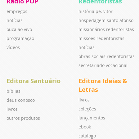
Rádio POP
Redentoristas
empregos
história pe. vitor
notícias
hospedagem santo afonso
ouça ao vivo
missionários redentoristas
programação
missões redentoristas
vídeos
notícias
obras sociais redentoristas
secretariado vocacional
Editora Santuário
Editora Ideias &
Letras
bíblias
livros
deus conosco
coleções
livros
lançamentos
outros produtos
ebook
catálogo