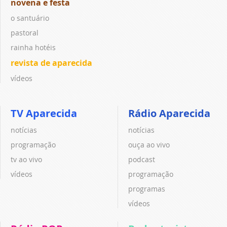
novena e festa
o santuário
pastoral
rainha hotéis
revista de aparecida
vídeos
TV Aparecida
Rádio Aparecida
notícias
notícias
programação
ouça ao vivo
tv ao vivo
podcast
vídeos
programação
programas
vídeos