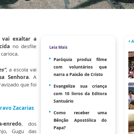
vai exaltar a
+ 
cida
no desfile
Leia Mais
 carioca.
Paróquia produz filme
com voluntários que
es"
, a escola vai
narra a Paixão de Cristo
sa Senhora
. A
avizado que foi
Evangelize sua criança
com 10 livros da Editora
Santuário
scravo Zacarias
Como receber uma
Bênção Apostólica do
-enredo
, dos
Papa?
njo, Gugu das