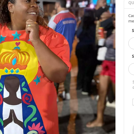
QU
Cad
me
S