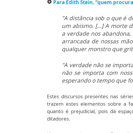
Para Edith Stein, "quem procura
add_circle
"A distância sob o que é d
um abismo. [...] A morte d
a verdade nos abandona, 
arrancada de nossas mãos
qualquer monstro que grite
"A verdade não se import
não se importa com nossos
esperando o tempo que fo
Estes discursos presentes nas séri
trazem estes elementos sobre a fa
quanto é prejudicial, pois dá espa
ditadores.