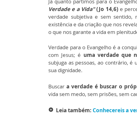
Já quanto partimos para o Evangelh
Verdade e a Vida"
(Jo 14,6)
e perce
verdade subjetiva e sem sentido,
existência e da criação que nos reve
o que nos garante a vida em plenitud
Verdade para o Evangelho é a conq
com Jesus; é
uma verdade que n
subjuga as pessoas, ao contrário, é
sua dignidade.
Buscar
a verdade é buscar o próp
vida sem medo, sem prisões, sem cade
Leia também:
Conhecereis a ve
add_circle