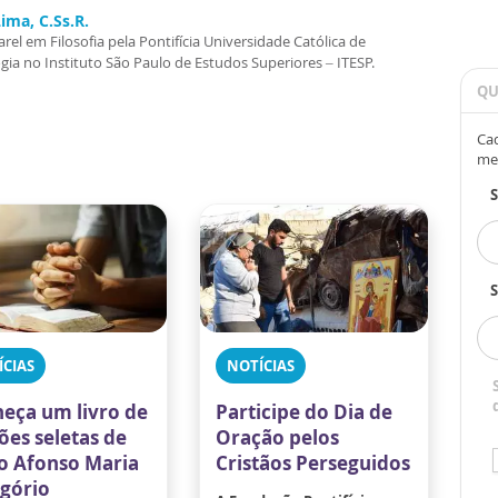
ima, C.Ss.R.
rel em Filosofia pela Pontifícia Universidade Católica de
a no Instituto São Paulo de Estudos Superiores – ITESP.
QU
Cad
me
S
ÍCIAS
NOTÍCIAS
eça um livro de
Participe do Dia de
ões seletas de
Oração pelos
o Afonso Maria
Cristãos Perseguidos
igório