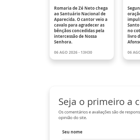
Romaria de Zé Neto chega
Segund
ao Santuário Nacional de
oraçã
Aparecida. O cantor veio a
impuls
cavalo para agradecer as
Santo 
bênçãos concedidas pela
no co
intercessão de Nossa
livro 
Senhora.
Afons
06 AGO 2026 - 13H30
06 AGO
Seja o primeiro a
Os comentários e avaliações são de respons
opinião do site.
Seu nome