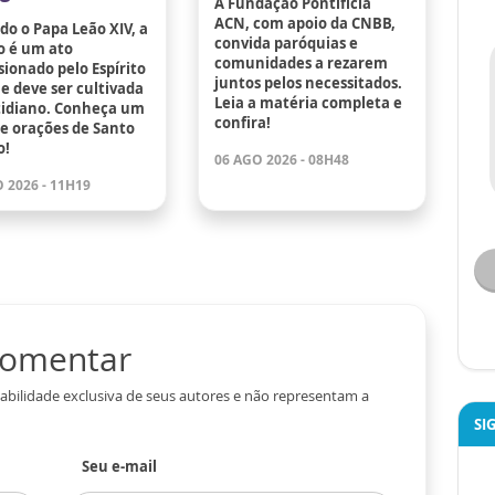
A Fundação Pontifícia
ACN, com apoio da CNBB,
o o Papa Leão XIV, a
convida paróquias e
o é um ato
comunidades a rezarem
ionado pelo Espírito
juntos pelos necessitados.
e deve ser cultivada
Leia a matéria completa e
tidiano. Conheça um
confira!
de orações de Santo
o!
06 AGO 2026 - 08H48
 2026 - 11H19
 comentar
abilidade exclusiva de seus autores e não representam a
SI
Seu e-mail