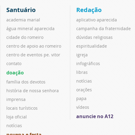
Santuário
Redação
academia marial
aplicativo aparecida
água mineral aparecida
campanha da fraternidade
cidade do romeiro
dúvidas religiosas
centro de apoio ao romeiro
espiritualidade
centro de eventos pe. vitor
igreja
contato
infográficos
doação
libras
notícias
família dos devotos
orações
história de nossa senhora
papa
imprensa
vídeos
locais turísticos
anuncie no A12
loja oficial
notícias
novena e festa