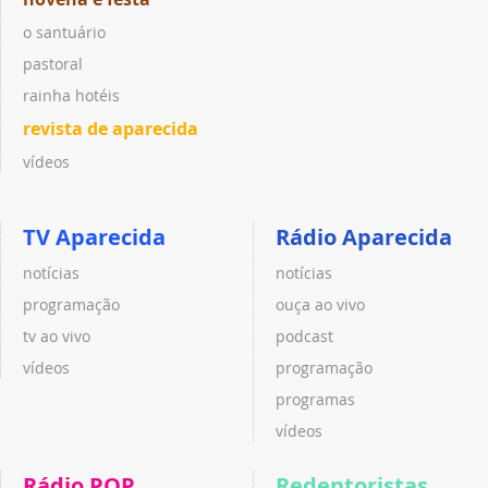
o santuário
pastoral
rainha hotéis
revista de aparecida
vídeos
TV Aparecida
Rádio Aparecida
notícias
notícias
programação
ouça ao vivo
tv ao vivo
podcast
vídeos
programação
programas
vídeos
Rádio POP
Redentoristas