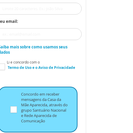
eu email:
Saiba mais sobre como usamos seus
dados
Li e concordo com o
Termo de Uso
e o
Aviso de Privacidade
Concordo em receber
mensagens da Casa da
Mãe Aparecida, através do
grupo Santuário Nacional
e Rede Aparecida de
Comunicação