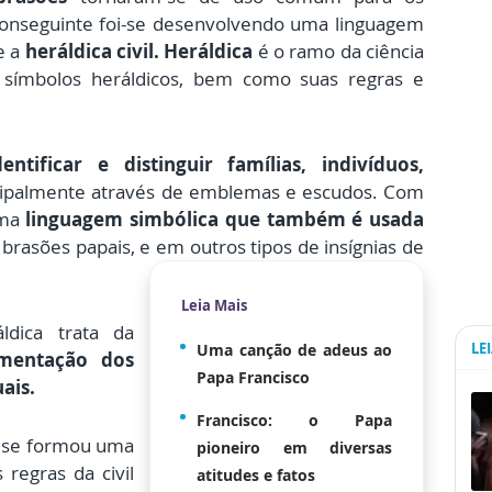
 conseguinte foi-se desenvolvendo uma linguagem
e a
heráldica civil. Heráldica
é o ramo da ciência
 símbolos heráldicos, bem como suas regras e
entificar e distinguir famílias, indivíduos,
ipalmente através de emblemas e escudos. Com
uma
linguagem simbólica que também é usada
rasões papais, e em outros tipos de insígnias de
Leia Mais
ldica trata da
LE
Uma canção de adeus ao
amentação dos
Papa Francisco
ais.
Francisco: o Papa
o se formou uma
pioneiro em diversas
 regras da civil
atitudes e fatos