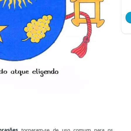
brasões
tornaram-se de uso comum para os