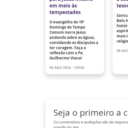
em meio às
teso
tempestades
Santu
Belo 
O evangelho do 19º
histór
Domingo do Tempo
espir
Comum narra Jesus
mais 
andando sobre as águas,
religi
convidando os discípulos a
ter coragem. Faça a
08 AGO
reflexão com o Pe.
Guilherme Viana!
08 AGO 2026 - 13H30
Seja o primeiro a
Os comentários e avaliações são de respons
opinião do site.