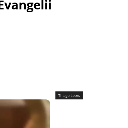
vangelii
Thiago Leon.