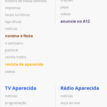
orações
história de nossa senhora
papa
imprensa
vídeos
locais turísticos
anuncie no A12
loja oficial
notícias
novena e festa
o santuário
pastoral
rainha hotéis
revista de aparecida
vídeos
TV Aparecida
Rádio Aparecida
notícias
notícias
programação
ouça ao vivo