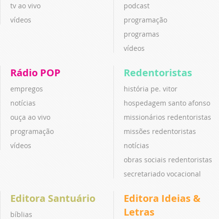
tv ao vivo
podcast
vídeos
programação
programas
vídeos
Rádio POP
Redentoristas
empregos
história pe. vitor
notícias
hospedagem santo afonso
ouça ao vivo
missionários redentoristas
programação
missões redentoristas
vídeos
notícias
obras sociais redentoristas
secretariado vocacional
Editora Santuário
Editora Ideias &
Letras
bíblias