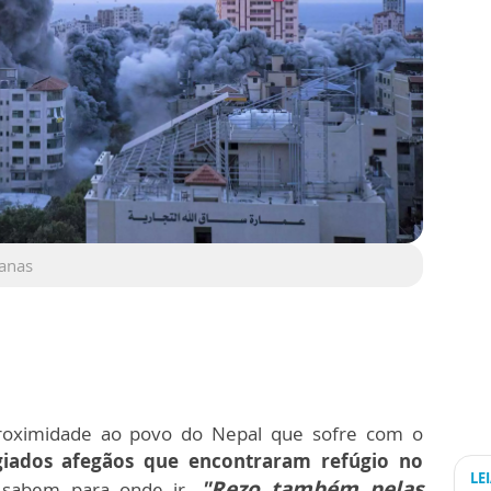
manas
proximidade ao povo do Nepal que sofre com o
iados afegãos que encontraram refúgio no
LE
"Rezo também pelas
 sabem para onde ir.