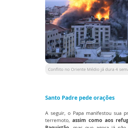
Conflito no Oriente Médio já dura 4 se
Santo Padre pede orações
A seguir, o Papa manifestou sua 
terremoto,
assim como aos refug
Paquistão,
mas que agora já não