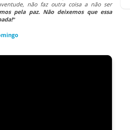
juventude, não faz outra coisa a não ser
emos pela paz. Não deixemos que essa
bada!”
omingo