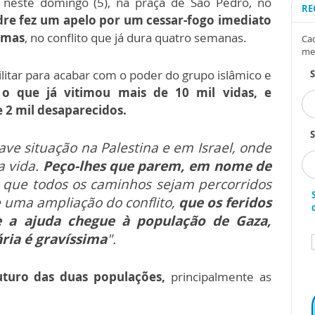
neste domingo (5), na praça de São Pedro, no
RE
dre fez um apelo por um cessar-fogo imediato
Hamas
, no conflito que já dura quatro semanas.
Cad
me
ilitar para acabar com o poder do grupo islâmico e
,
o que já vitimou mais de 10 mil vidas, e
e 2 mil desaparecidos.
S
ve situação na Palestina e em Israel, onde
a vida.
Peço-lhes que parem, em nome de
 que todos os caminhos sejam percorridos
 uma ampliação do conflito,
que os feridos
e a ajuda chegue à população de Gaza,
ria é gravíssima
".
uturo das duas populações,
principalmente as