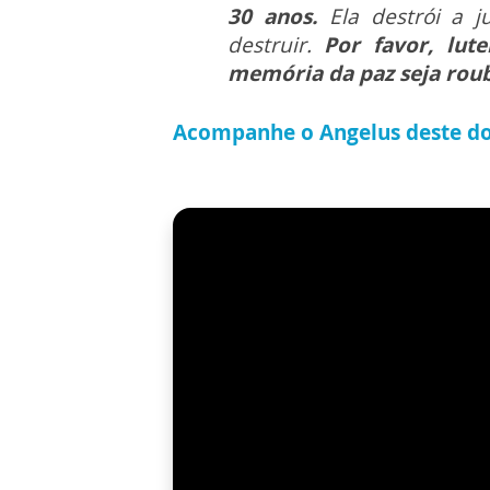
30 anos.
Ela destrói a 
destruir.
Por favor, lut
memória da paz seja rou
Acompanhe o Angelus deste d