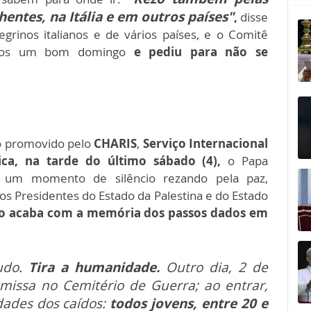
entes, na Itália e em outros países"
,
disse
grinos italianos e de vários países, e o Comitê
odos um bom domingo
e pediu para não se
ro promovido pelo
CHARIS
,
Serviço Internacional
ica, na tarde do último sábado (4),
o Papa
o um momento de silêncio rezando pela paz,
s Presidentes do Estado da Palestina e do Estado
ito acaba com a memória dos passos dados em
tudo.
Tira a humanidade.
Outro dia, 2 de
 missa no Cemitério de Guerra; ao entrar,
dades dos caídos:
todos jovens, entre 20 e