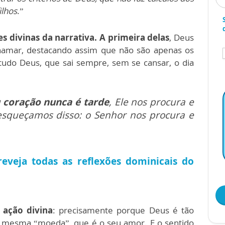
ilhos
.”
s divinas da narrativa. A primeira delas
, Deus
chamar, destacando assim que não são apenas os
udo Deus, que sai sempre, sem se cansar, o dia
u coração nunca é tarde
, Ele nos procura e
squeçamos disso: o Senhor nos procura e
reveja todas as reflexões dominicais do
 ação divina
: precisamente porque Deus é tão
 a mesma “moeda”, que é o seu amor. E o sentido