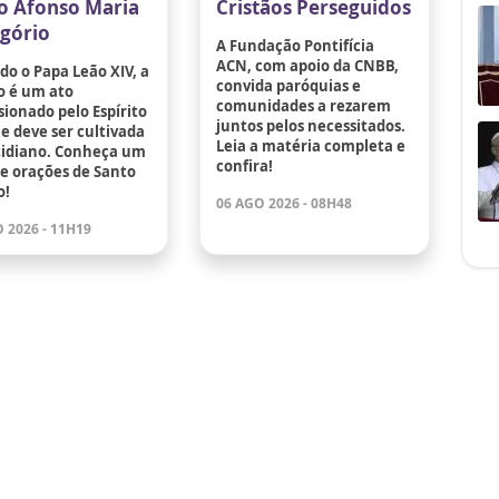
o Afonso Maria
Cristãos Perseguidos
igório
A Fundação Pontifícia
ACN, com apoio da CNBB,
o o Papa Leão XIV, a
convida paróquias e
o é um ato
comunidades a rezarem
ionado pelo Espírito
juntos pelos necessitados.
e deve ser cultivada
Leia a matéria completa e
tidiano. Conheça um
confira!
de orações de Santo
o!
06 AGO 2026 - 08H48
 2026 - 11H19