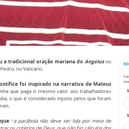
ou a tradicional oração mariana do
Angelus
no
RE
 Pedro, no Vaticano.
Cad
me
ontífice foi inspirado na narrativa de Mateus
vinha que paga o mesmo valor aos trabalhadores
dia, o que é considerado injusto pelos que foram
mais.
S
 que
“
a parábola não deve ser lida por meio de
trar os critérios de Deus, que não faz cálculos dos