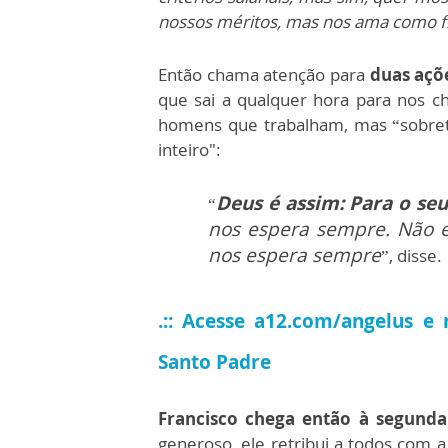
nossos méritos, mas nos ama como f
Então chama atenção para
duas açõe
que sai a qualquer hora para nos 
homens que trabalham, mas “sobret
inteiro":
Deus é assim: Para o se
“
nos espera sempre. Não e
nos espera sempre
”, disse.
.:: Acesse a12.com/angelus e 
Santo Padre
Francisco chega então à segunda
generoso, ele retribui a todos com