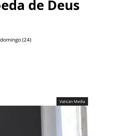
oeda de Deus
o domingo (24)
Vatican Media