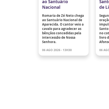
ao Santuário
Sant
Nacional
de L
Romaria de Zé Neto chega
Segund
ao Santuário Nacional de
oraçã
Aparecida. O cantor veio a
impuls
cavalo para agradecer as
Santo 
bênçãos concedidas pela
no co
intercessão de Nossa
livro 
Senhora.
Afons
06 AGO 2026 - 13H30
06 AGO