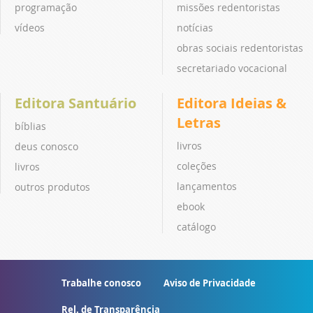
programação
missões redentoristas
vídeos
notícias
obras sociais redentoristas
secretariado vocacional
Editora Santuário
Editora Ideias &
Letras
bíblias
livros
deus conosco
coleções
livros
lançamentos
outros produtos
ebook
catálogo
Trabalhe conosco
Aviso de Privacidade
Rel. de Transparência