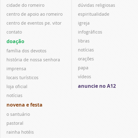
cidade do romeiro
dúvidas religiosas
centro de apoio ao romeiro
espiritualidade
centro de eventos pe. vitor
igreja
contato
infográficos
doação
libras
notícias
família dos devotos
orações
história de nossa senhora
papa
imprensa
vídeos
locais turísticos
anuncie no A12
loja oficial
notícias
novena e festa
o santuário
pastoral
rainha hotéis