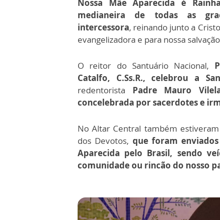
Nossa Mãe Aparecida é Rainh
medianeira de todas as gra
intercessora
, reinando junto a Cris
evangelizadora e para nossa salvação
O reitor do Santuário Nacional,
P
Catalfo, C.Ss.R., celebrou a S
redentorista
Padre Mauro Vilel
concelebrada por sacerdotes e ir
No Altar Central também estiveram 
dos Devotos,
que foram enviados
Aparecida pelo Brasil, sendo v
comunidade ou rincão do nosso pa