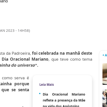
riano
JAN 2023 - 14H58)
ta da Padroeira,
foi celebrada na manhã deste
+ 
 Dia Oracional Mariano
, que teve como tema
inha do universo”.
u como serva é
Rainha porque
Leia Mais
, que se senta
Dia Oracional Mariano
reflete a presença da Mãe
na vida dos Apóstolos