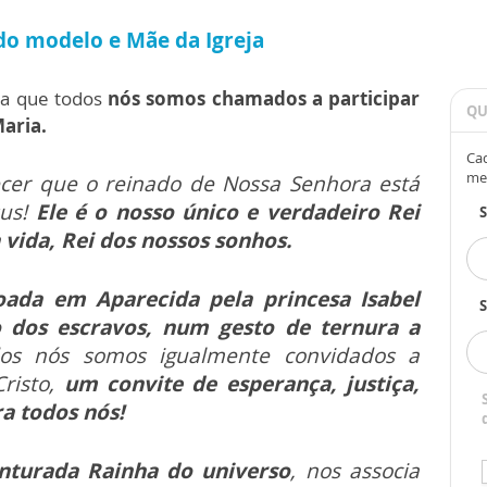
do modelo e Mãe da Igreja
da que todos
nós somos chamados a participar
QU
Maria.
Cad
me
er que o reinado de Nossa Senhora está
sus!
Ele é o nosso único e verdadeiro Rei
 vida, Rei dos nossos sonhos.
oada em Aparecida pela princesa Isabel
S
 dos escravos, num gesto de ternura a
dos nós somos igualmente convidados a
Cristo,
um convite de esperança, justiça,
ra todos nós!
nturada Rainha do universo
, nos associa