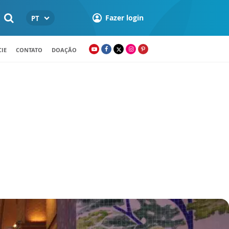
Fazer login
PT
IE
CONTATO
DOAÇÃO