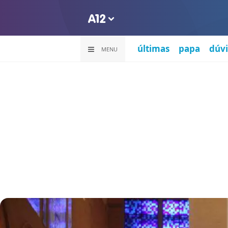
últimas
papa
dúvi
MENU