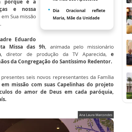
a porque é a
ças e nossa
Dia Oracional reflete
to em Sua missão
Maria, Mãe da Unidade
.
adre Eduardo
anta Missa das 9h
, animada pelo missionário
a
, diretor de produção da TV Aparecida,
e
mãos da Congregação do Santíssimo Redentor.
presentes seis novos representantes da Família
 em missão com suas Capelinhas do projeto
eículos do amor de Deus em cada paróquia,
ís.
Ana Laura Marcondes