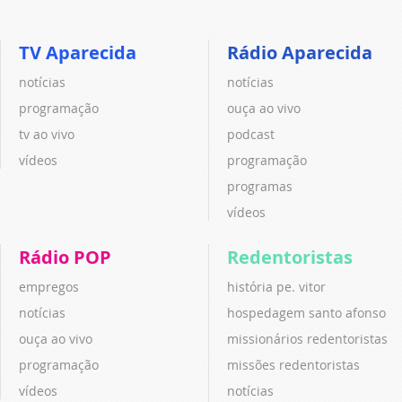
TV Aparecida
Rádio Aparecida
notícias
notícias
programação
ouça ao vivo
tv ao vivo
podcast
vídeos
programação
programas
vídeos
Rádio POP
Redentoristas
empregos
história pe. vitor
notícias
hospedagem santo afonso
ouça ao vivo
missionários redentoristas
programação
missões redentoristas
vídeos
notícias