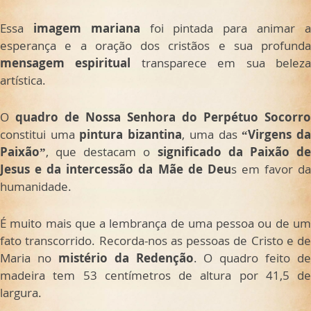
Essa
imagem mariana
foi pintada para animar 
esperança e a oração dos cristãos e sua profunda
mensagem espiritual
transparece em sua belez
artística.
O
quadro de Nossa Senhora do Perpétuo Socorro
constitui uma
pintura bizantina
, uma das
“Virgens d
Paixão”
, que destacam o
significado da Paixão d
Jesus e da intercessão da Mãe de Deu
s em favor d
humanidade.
É muito mais que a lembrança de uma pessoa ou de um
fato transcorrido. Recorda-nos as pessoas de Cristo e de
Maria no
mistério da Redenção
. O quadro feito de
madeira tem 53 centímetros de altura por 41,5 de
largura.