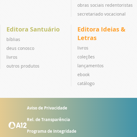
obras sociais redentoristas
secretariado vocacional
Editora Santuário
Editora Ideias &
Letras
bíblias
livros
deus conosco
coleções
livros
lançamentos
outros produtos
ebook
catálogo
Aviso de Privacidade
Rel. de Transparência
Programa de Integridade