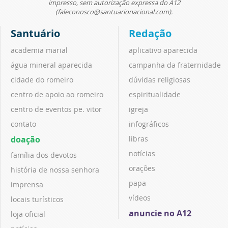
impresso, sem autorização expressa do A12
(faleconosco@santuarionacional.com).
Santuário
Redação
academia marial
aplicativo aparecida
água mineral aparecida
campanha da fraternidade
cidade do romeiro
dúvidas religiosas
centro de apoio ao romeiro
espiritualidade
centro de eventos pe. vitor
igreja
contato
infográficos
doação
libras
notícias
família dos devotos
orações
história de nossa senhora
papa
imprensa
vídeos
locais turísticos
anuncie no A12
loja oficial