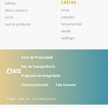
Letras
bíblias
livros
deus conosco
coleções
livros
lançamentos
outros produtos
ebook
catálogo
Aviso de Privacidade
Rel. de Transparência
Programa de Integridade
Direitos Autorais
Fale Conosco
© 2007 - 2026. A12 - Conectados pela fé.