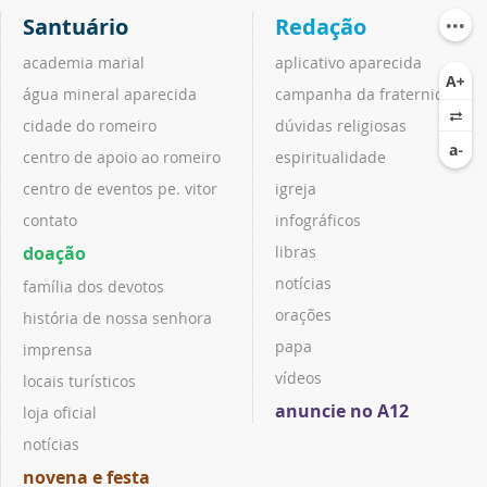
Santuário
Redação
academia marial
aplicativo aparecida
água mineral aparecida
campanha da fraternidade
cidade do romeiro
dúvidas religiosas
centro de apoio ao romeiro
espiritualidade
centro de eventos pe. vitor
igreja
contato
infográficos
doação
libras
notícias
família dos devotos
orações
história de nossa senhora
papa
imprensa
vídeos
locais turísticos
anuncie no A12
loja oficial
notícias
novena e festa