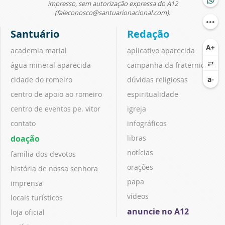
impresso, sem autorização expressa do A12
(faleconosco@santuarionacional.com).
Santuário
Redação
academia marial
aplicativo aparecida
água mineral aparecida
campanha da fraternidade
cidade do romeiro
dúvidas religiosas
centro de apoio ao romeiro
espiritualidade
centro de eventos pe. vitor
igreja
contato
infográficos
doação
libras
notícias
família dos devotos
orações
história de nossa senhora
papa
imprensa
vídeos
locais turísticos
anuncie no A12
loja oficial