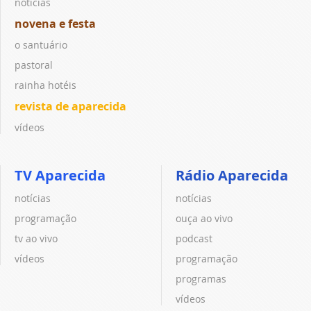
notícias
novena e festa
o santuário
pastoral
rainha hotéis
revista de aparecida
vídeos
TV Aparecida
Rádio Aparecida
notícias
notícias
programação
ouça ao vivo
tv ao vivo
podcast
vídeos
programação
programas
vídeos