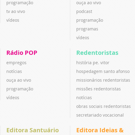
programação
ouça ao vivo
tv ao vivo
podcast
vídeos
programação
programas
vídeos
Rádio POP
Redentoristas
empregos
história pe. vitor
notícias
hospedagem santo afonso
ouça ao vivo
missionários redentoristas
programação
missões redentoristas
vídeos
notícias
obras sociais redentoristas
secretariado vocacional
Editora Santuário
Editora Ideias &