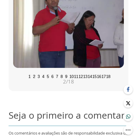
1
2
3
4
5
6
7
8
9
10
11
12
13
14
15
16
17
18
2
/18
Seja o primeiro a comentar
Os comentários e avaliações são de responsabilidade exclusiva de