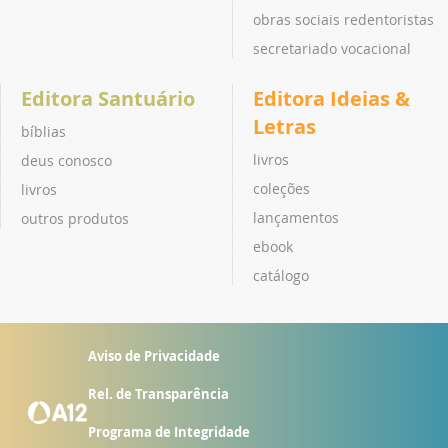
obras sociais redentoristas
secretariado vocacional
Editora Santuário
Editora Ideias &
Letras
bíblias
livros
deus conosco
coleções
livros
lançamentos
outros produtos
ebook
catálogo
Aviso de Privacidade
Rel. de Transparência
Programa de Integridade