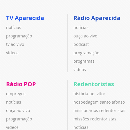
TV Aparecida
Rádio Aparecida
notícias
notícias
programação
ouça ao vivo
tv ao vivo
podcast
vídeos
programação
programas
vídeos
Rádio POP
Redentoristas
empregos
história pe. vitor
notícias
hospedagem santo afonso
ouça ao vivo
missionários redentoristas
programação
missões redentoristas
vídeos
notícias