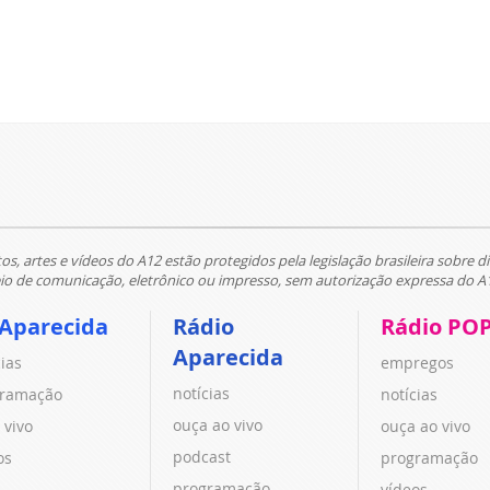
tos, artes e vídeos do A12 estão protegidos pela legislação brasileira sobre di
 de comunicação, eletrônico ou impresso, sem autorização expressa do A
 Aparecida
Rádio
Rádio PO
Aparecida
cias
empregos
notícias
ramação
notícias
ouça ao vivo
 vivo
ouça ao vivo
podcast
os
programação
programação
vídeos