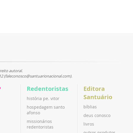
reito autoral.
12 (faleconosco@santuarionacional.com).
P
Redentoristas
Editora
Santuário
história pe. vitor
bíblias
hospedagem santo
afonso
deus conosco
missionários
livros
redentoristas
outros produtos