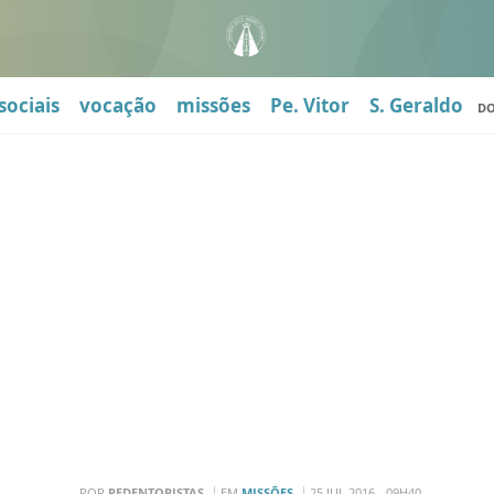
sociais
vocação
missões
Pe. Vitor
S. Geraldo
D
POR
REDENTORISTAS
EM
MISSÕES
25 JUL 2016 - 09H40