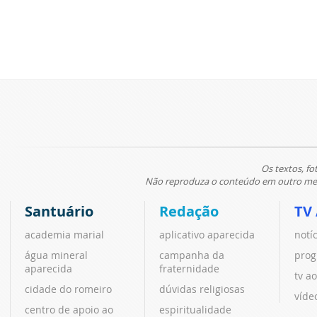
Os textos, fo
Não reproduza o conteúdo em outro meio
Santuário
Redação
TV
academia marial
aplicativo aparecida
notí
água mineral
campanha da
prog
aparecida
fraternidade
tv ao
cidade do romeiro
dúvidas religiosas
víde
centro de apoio ao
espiritualidade