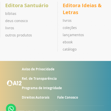
Editora Santuário
Editora Ideias &
Letras
bíblias
livros
deus conosco
coleções
livros
lançamentos
outros produtos
ebook
catálogo
Aviso de Privacidade
Rel. de Transparência
Programa de Integridade
Direitos Autorais
Fale Conosco