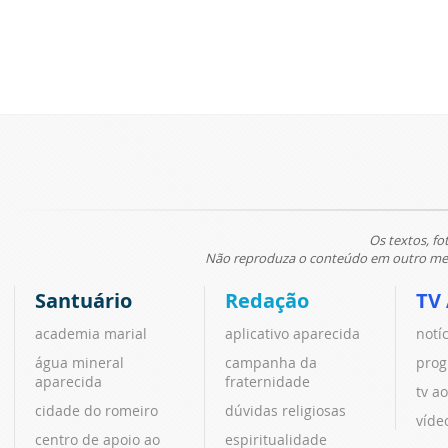
Os textos, fo
Não reproduza o conteúdo em outro meio
Santuário
Redação
TV
academia marial
aplicativo aparecida
notí
água mineral
campanha da
prog
aparecida
fraternidade
tv ao
cidade do romeiro
dúvidas religiosas
víde
centro de apoio ao
espiritualidade