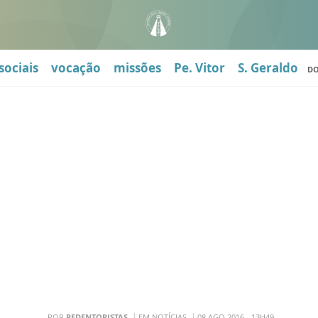
sociais
vocação
missões
Pe. Vitor
S. Geraldo
D
POR
REDENTORISTAS
EM NOTÍCIAS
08 AGO 2016 - 13H49