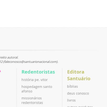
reito autoral.
12 (faleconosco@santuarionacional.com).
P
Redentoristas
Editora
Santuário
história pe. vitor
bíblias
hospedagem santo
afonso
deus conosco
missionários
livros
redentoristas