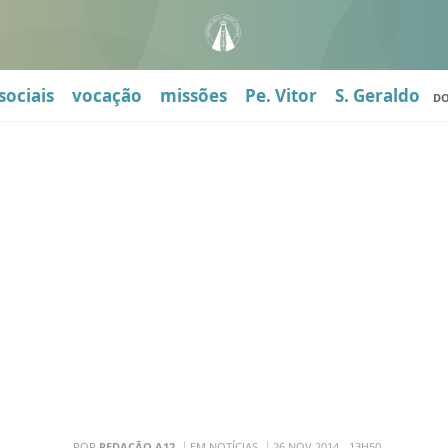
sociais
vocação
missões
Pe. Vitor
S. Geraldo
D
POR
REDAÇÃO A12
EM NOTÍCIAS
26 NOV 2014 - 13H50