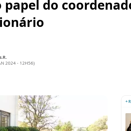
o papel do coordenado
ionário
s.R.
AN 2024 - 12H56)
+ 